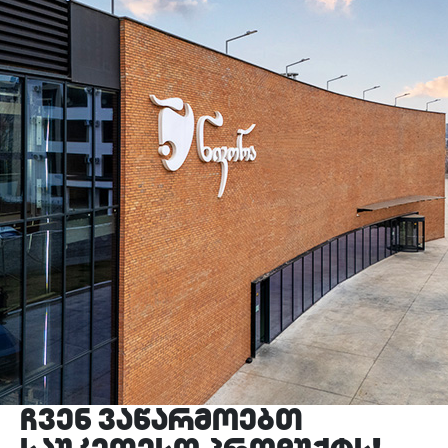
ვიდეო გალერეა
ENG
ჩვენ ვაწარმოებთ