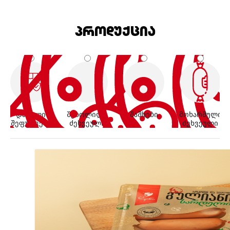
პროდუქცია
დაცული
შებოლილი
შაშხები
მოხარშული
შეფუთვები
ძეხვეული
ძეხვეული