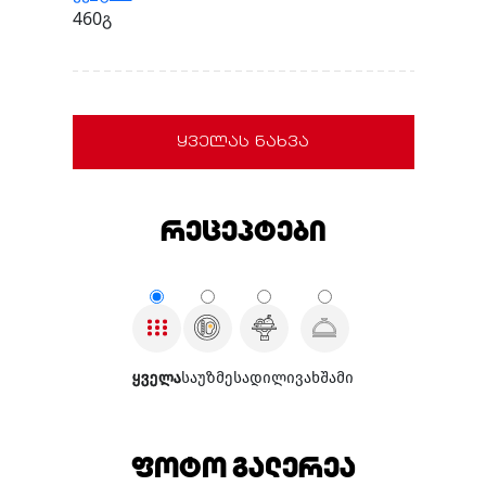
460გ
ყველას ნახვა
რეცეპტები
ყველა
საუზმე
სადილი
ვახშამი
ფოტო გალერეა